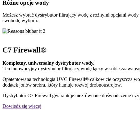
Różne opcje wody
Możesz wybrać dystrybutor filtrujący wodę z różnymi opcjami wody
swobodę wyboru.
C7 Firewall®
Kompletny, uniwersalny dystrybutor wody.
Ten innowacyjny dystrybutor filtrujący wodę łączy w sobie zaawanso
Opatentowana technologia UVC Firewall® całkowicie oczyszcza wodę
dodatek jonów srebra, który hamuje rozwój drobnoustrojów.
Dystrybutor C7 Firewall gwarantuje niezrównane doświadczenie uż
Dowiedz się więcej
Ready to start enjoying better water?