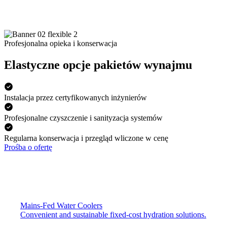
Get a free, no-obligation quote and expert advice from Culligan
Profesjonalna opieka i konserwacja
Elastyczne opcje pakietów wynajmu
Instalacja przez certyfikowanych inżynierów
Profesjonalne czyszczenie i sanityzacja systemów
Regularna konserwacja i przegląd wliczone w cenę
Prośba o ofertę
Ready to start enjoying better water?
Mains-Fed Water Coolers​
Get a free, no-obligation quote and expert advice from Culligan
Convenient and sustainable fixed-cost hydration solutions.