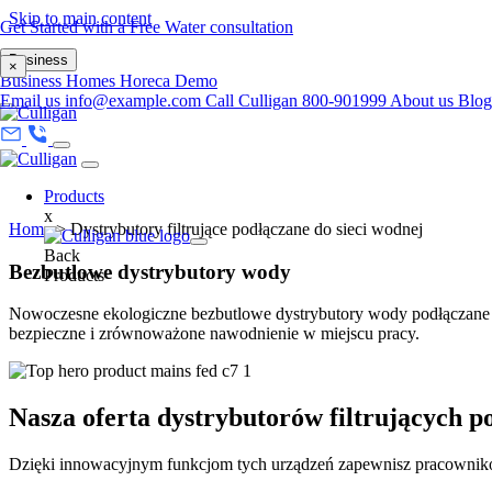
Skip to main content
Get Started with a Free Water consultation
Business
×
Business
Homes
Horeca
Demo
Email us
info@example.com
Call Culligan 800-901999
About us
Blo
Products
x
Home
>
Dystrybutory filtrujące podłączane do sieci wodnej
Back
Bezbutlowe dystrybutory wody
Products
Nowoczesne ekologiczne bezbutlowe dystrybutory wody podłączane 
bezpieczne i zrównoważone nawodnienie w miejscu pracy.
Nasza oferta dystrybutorów filtrujących p
Dzięki innowacyjnym funkcjom tych urządzeń zapewnisz pracowni