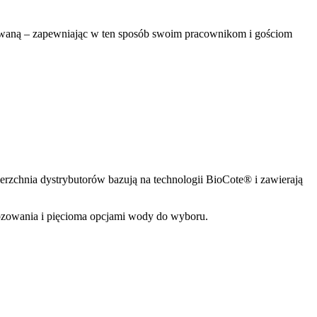
zowaną – zapewniając w ten sposób swoim pracownikom i gościom
zchnia dystrybutorów bazują na technologii BioCote® i zawierają
ozowania i pięcioma opcjami wody do wyboru.
Get a Quote