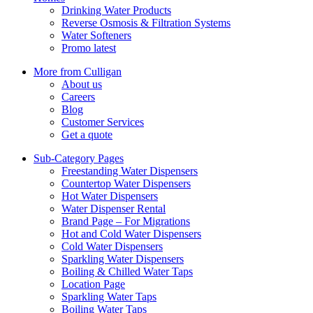
Drinking Water Products
Reverse Osmosis & Filtration Systems
Water Softeners
Promo latest
More from Culligan
About us
Careers
Blog
Customer Services
Get a quote
Sub-Category Pages
Freestanding Water Dispensers
Countertop Water Dispensers
Hot Water Dispensers
Water Dispenser Rental
Brand Page – For Migrations
Hot and Cold Water Dispensers
Cold Water Dispensers
Sparkling Water Dispensers
Boiling & Chilled Water Taps
Location Page
Sparkling Water Taps
Boiling Water Taps