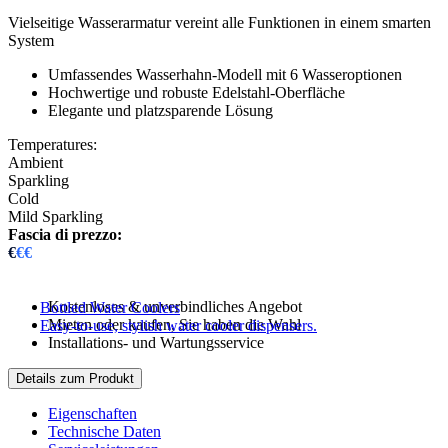
Vielseitige Wasserarmatur vereint alle Funktionen in einem smarten
System
Umfassendes Wasserhahn-Modell mit 6 Wasseroptionen
Hochwertige und robuste Edelstahl-Oberfläche
Elegante und platzsparende Lösung
Temperatures:
Ambient
Sparkling
Cold
Mild Sparkling
Fascia di prezzo:
€
€€
Kostenloses & unverbindliches Angebot
Bottled Water Coolers
Mieten oder kaufen, Sie haben die Wahl
Easy-to-use, stylish water cooler dispensers.
Installations- und Wartungsservice
Details zum Produkt
Eigenschaften
Technische Daten