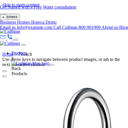
Skip to main content
Get Started with a Free Water consultation
Business
×
Business
Homes
Horeca
Demo
Email us
info@example.com
Call Culligan 800-901999
About us
Blo
Products
Home
>
7Touch
x
Use arrow keys to navigate between product images, or tab to the
next interactive element
Back
Products