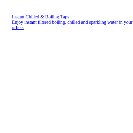
Instant Chilled & Boiling Taps
Enjoy instant filtered boiling, chilled and sparkling water in your
office.