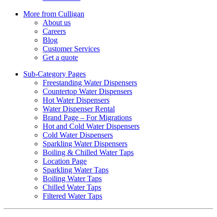
More from Culligan
About us
Careers
Blog
Customer Services
Get a quote
Sub-Category Pages
Freestanding Water Dispensers
Countertop Water Dispensers
Hot Water Dispensers
Water Dispenser Rental
Brand Page – For Migrations
Hot and Cold Water Dispensers
Cold Water Dispensers
Sparkling Water Dispensers
Boiling & Chilled Water Taps
Location Page
Sparkling Water Taps
Boiling Water Taps
Chilled Water Taps
Filtered Water Taps