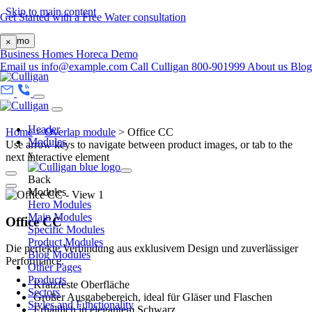
Skip to main content
Get Started with a Free Water consultation
Demo
×
Business
Homes
Horeca
Demo
Email us
info@example.com
Call Culligan 800-901999
About us
Blo
Header
Home
>
Overlap module
>
Office CC
Modules
Use arrow keys to navigate between product images, or tab to the
x
next interactive element
Back
Modules
Hero Modules
Main Modules
Office CC
Specific Modules
Product Modules
Die perfekte Verbindung aus exklusivem Design und zuverlässiger
Blog Modules
Performance.
Other Pages
Products
Kratzfeste Oberfläche
Sectors
Großer Ausgabebereich, ideal für Gläser und Flaschen
Styles and Functionality
Erhältlich in elegantem Schwarz