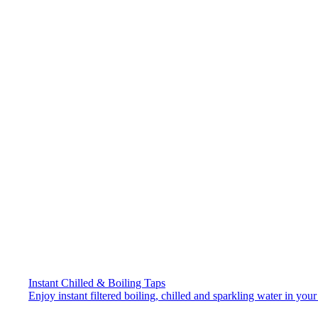
Instant Chilled & Boiling Taps
Enjoy instant filtered boiling, chilled and sparkling water in your 