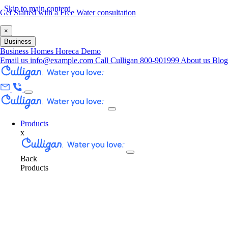
Skip to main content
Get Started with a Free Water consultation
×
Business
Business
Homes
Horeca
Demo
Email us
info@example.com
Call Culligan 800-901999
About us
Blo
Products
x
Back
Products