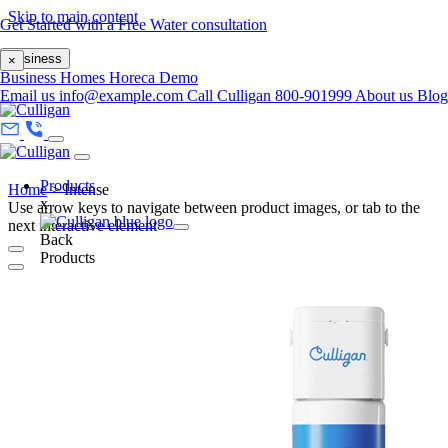
Skip to main content
Get Started with a Free Water consultation
Business
×
Business
Homes
Horeca
Demo
Email us
info@example.com
Call Culligan 800-901999
About us
Blo
Products
Home
>
Intense
x
Use arrow keys to navigate between product images, or tab to the
next interactive element
Back
Products