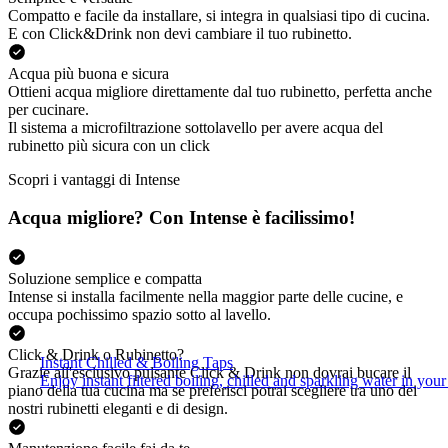
Compatto e facile da installare, si integra in qualsiasi tipo di cucina.
E con Click&Drink non devi cambiare il tuo rubinetto.
Acqua più buona e sicura
Ottieni acqua migliore direttamente dal tuo rubinetto, perfetta anche
per cucinare.
Il sistema a microfiltrazione sottolavello per avere acqua del
rubinetto più sicura con un click
Scopri i vantaggi di Intense
Acqua migliore? Con Intense è facilissimo!
Soluzione semplice e compatta
Intense si installa facilmente nella maggior parte delle cucine, e
occupa pochissimo spazio sotto al lavello.
Click & Drink o Rubinetto?
Instant Chilled & Boiling Taps
Grazie all'esclusivo pulsante Click & Drink non dovrai bucare il
Enjoy instant filtered boiling, chilled and sparkling water in your 
piano della tua cucina ma se preferisci potrai scegliere tra uno dei
nostri rubinetti eleganti e di design.