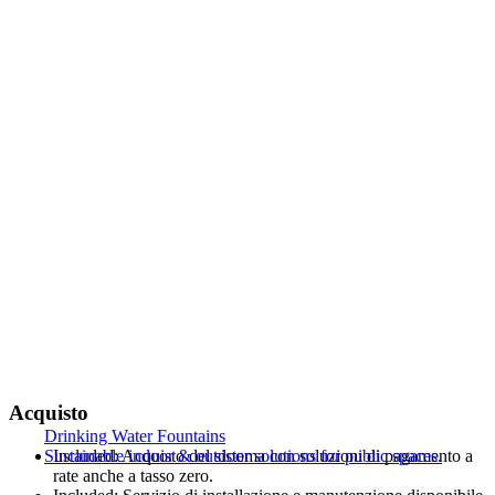
Acquisto
Drinking Water Fountains
Sustainable indoor & outdoor solutions for public spaces.
Included:
Acquisto del sistema con soluzioni di pagamento a
rate anche a tasso zero.