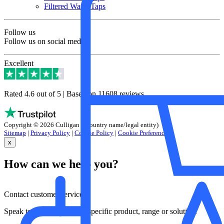
Filtered Water Taps
Follow us
Follow us on social media
Excellent
Rated 4.6 out of 5 | Based on 11608 reviews
Copyright © 2026 Culligan (+country name/legal entity)
Sitemap
|
Privacy Policy
|
Cookie Policy
|
Cookie Preferences
x
How can we help you?
Contact customer services
Speak to our team about a specific product, range or solution.