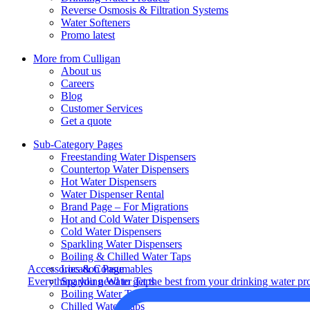
Reverse Osmosis & Filtration Systems
Water Softeners
Promo latest
More from Culligan
About us
Careers
Blog
Customer Services
Get a quote
Sub-Category Pages
Freestanding Water Dispensers
Countertop Water Dispensers
Hot Water Dispensers
Water Dispenser Rental
Brand Page – For Migrations
Hot and Cold Water Dispensers
Cold Water Dispensers
Sparkling Water Dispensers
Boiling & Chilled Water Taps
Location Page
Accessories & Consumables
Sparkling Water Taps
Everything you need to get the best from your drinking water pr
Boiling Water Taps
Chilled Water Taps