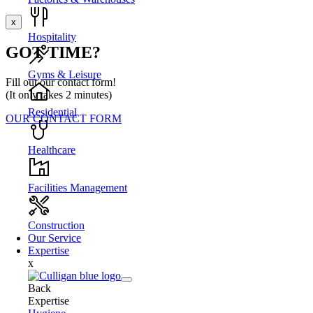
x
Hospitality
GOT TIME?
Gyms & Leisure
Fill out our contact form!
(It only takes 2 minutes)
Residential
OUR CONTACT FORM
Healthcare
Facilities Management
Construction
Our Service
Expertise
x
Back
Expertise