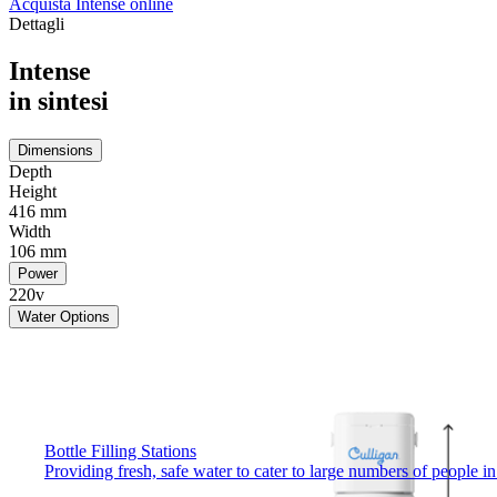
Acquista Intense online
Dettagli
Intense
in sintesi
Dimensions
Depth
Height
416 mm
Width
106 mm
Power
220v
Water Options
Bottle Filling Stations
Providing fresh, safe water to cater to large numbers of people 