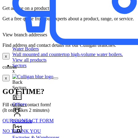
Get advice on a product
Get a free quote from our experts about a product, range, or service.
View branch addresses
Find address and contact details for our Culligan branches.
Water Boilers
Wall mounted and countertop high-volume water boilers.
x
View all products
Sectors
content
x
x
Back
Sectors
GOT TIME?
Offices
Fill out our contact form!
(It only takes 2 minutes)
OUR CONTACT FORM
Education
NO THANK YOU
Factories & Warehouses