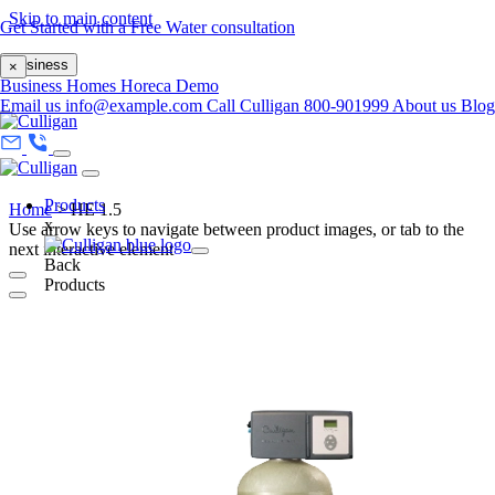
Skip to main content
Get Started with a Free Water consultation
Business
×
Business
Homes
Horeca
Demo
Email us
info@example.com
Call Culligan 800-901999
About us
Blo
Products
Home
>
HE 1.5
x
Use arrow keys to navigate between product images, or tab to the
next interactive element
Back
Products