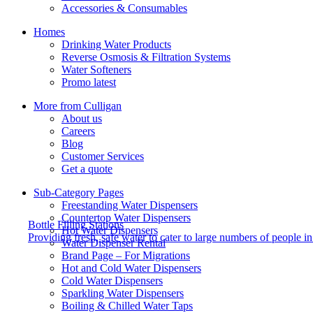
Accessories & Consumables
Homes
Drinking Water Products
Reverse Osmosis & Filtration Systems
Water Softeners
Promo latest
More from Culligan
About us
Careers
Blog
Customer Services
Get a quote
Sub-Category Pages
Freestanding Water Dispensers
Countertop Water Dispensers
Bottle Filling Stations
Hot Water Dispensers
Providing fresh, safe water to cater to large numbers of people 
Water Dispenser Rental
Brand Page – For Migrations
Hot and Cold Water Dispensers
Cold Water Dispensers
Sparkling Water Dispensers
Boiling & Chilled Water Taps