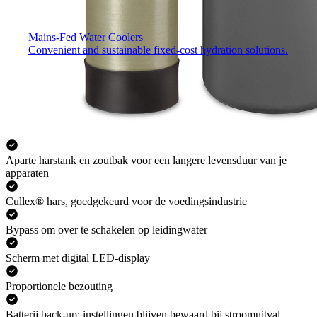
Mains-Fed Water Coolers​
Convenient and sustainable fixed-cost hydration solutions.
Aparte harstank en zoutbak voor een langere levensduur van je
apparaten
Cullex® hars, goedgekeurd voor de voedingsindustrie
Bypass om over te schakelen op leidingwater
Scherm met digital LED-display
Proportionele bezouting
Batterij back-up: instellingen blijven bewaard bij stroomuitval