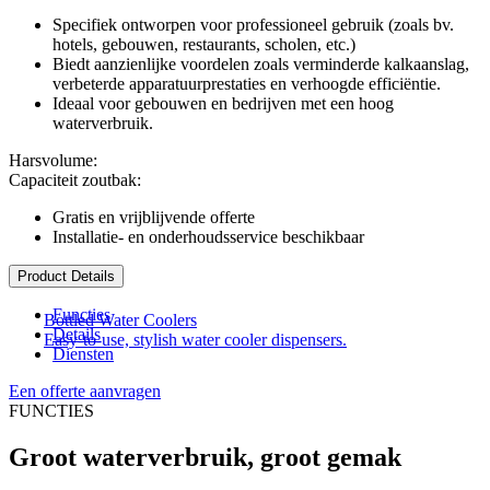
Specifiek ontworpen voor professioneel gebruik (zoals bv.
hotels, gebouwen, restaurants, scholen, etc.)
Biedt aanzienlijke voordelen zoals verminderde kalkaanslag,
verbeterde apparatuurprestaties en verhoogde efficiëntie.
Ideaal voor gebouwen en bedrijven met een hoog
waterverbruik.
Harsvolume:
Capaciteit zoutbak:
Gratis en vrijblijvende offerte
Installatie- en onderhoudsservice beschikbaar
Product Details
Functies
Bottled Water Coolers
Details
Easy-to-use, stylish water cooler dispensers.
Diensten
Een offerte aanvragen
FUNCTIES
Groot waterverbruik, groot gemak