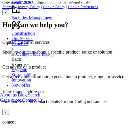
Healthcare
Copyright © 2026 Culligan (+country name/legal entity)
Sitemap
|
Privacy Policy
|
Cookie Policy
|
Cookie Preferences
x
Facilities Management
How can we help you?
Construction
Our Service
Contact customer services
Expertise
x
Speak to our team about a specific product, range or solution.
Back
Expertise
Get advice on a product
Hygiene
Sustainability
Get a free quote from our experts about a product, range, or service.
Innovation
New offer
View branch addresses
About us
Blog
Search
Get a quote
Contact Us
Find address and contact details for our Culligan branches.
x
content