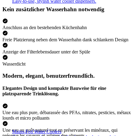
Easy-to-use, stylish water cooler dispensers.
Kein zusätzlicher Wasserhahn notwendig
Anschluss an den bestehenden Küchenhahn
Freie Platzierung neben dem Wasserhahn dank schlankem Design
Anzeige der Filterlebensdauer unter der Spüle
Wasserdicht
Modern, elegant, benutzerfreundlich.
Elegantes Design und kompakte Bauweise für eine
platzsparende Trinklösung.
Une eau plus pure, débarassée des PFAs, nitrates, pesticies, métaux
lourds et micro polluants
Une eau au goût naturel tout en préservant les minéraux, qui
Mains-Fed Water Coolers​
préserve les saveurs et arômes des aliments