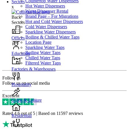
Countertop Water Dispensers
Sectors
Hot Water Dispensers
x
Water Dispenser Rental
Brand Page – For Migrations
Back
Hot and Cold Water Dispensers
Sectors
Cold Water Dispensers
Sparkling Water Dispensers
Boiling & Chilled Water Taps
Offices
Location Page
Sparkling Water Taps
Boiling Water Taps
Education
Chilled Water Taps
Filtered Water Taps
Factories & Warehouses
Follow us
Follow us on social media
Hospitality
Excellent
Gyms & Leisure
Rated 4.6 out of 5 | Based on 11597 reviews
Residential