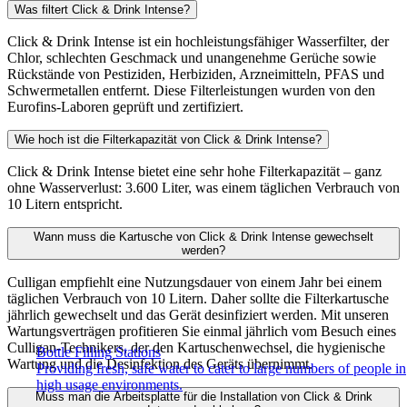
Was filtert Click & Drink Intense?
Click & Drink Intense ist ein hochleistungsfähiger Wasserfilter, der
Chlor, schlechten Geschmack und unangenehme Gerüche sowie
Rückstände von Pestiziden, Herbiziden, Arzneimitteln, PFAS und
Schwermetallen entfernt. Diese Filterleistungen wurden von den
Eurofins-Laboren geprüft und zertifiziert.
Wie hoch ist die Filterkapazität von Click & Drink Intense?
Click & Drink Intense bietet eine sehr hohe Filterkapazität – ganz
ohne Wasserverlust: 3.600 Liter, was einem täglichen Verbrauch von
10 Litern entspricht.
Wann muss die Kartusche von Click & Drink Intense gewechselt
werden?
Culligan empfiehlt eine Nutzungsdauer von einem Jahr bei einem
täglichen Verbrauch von 10 Litern. Daher sollte die Filterkartusche
jährlich gewechselt und das Gerät desinfiziert werden. Mit unseren
Wartungsverträgen profitieren Sie einmal jährlich vom Besuch eines
Culligan-Technikers, der den Kartuschenwechsel, die hygienische
Bottle Filling Stations
Wartung und die Desinfektion des Geräts übernimmt.
Providing fresh, safe water to cater to large numbers of people in
high usage environments.
Muss man die Arbeitsplatte für die Installation von Click & Drink