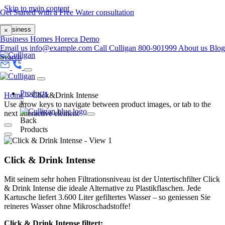
Skip to main content
Get Started with a Free Water consultation
Business
×
Business
Homes
Horeca
Demo
Email us
info@example.com
Call Culligan 800-901999
About us
Blog
Search
Products
Home
>
Click&Drink Intense
x
Use arrow keys to navigate between product images, or tab to the
next interactive element
Back
Products
Click & Drink Intense
Mit seinem sehr hohen Filtrationsniveau ist der Untertischfilter Click
& Drink Intense die ideale Alternative zu Plastikflaschen. Jede
Kartusche liefert 3.600 Liter gefiltertes Wasser – so geniessen Sie
reineres Wasser ohne Mikroschadstoffe!
Click & Drink Intense filtert: