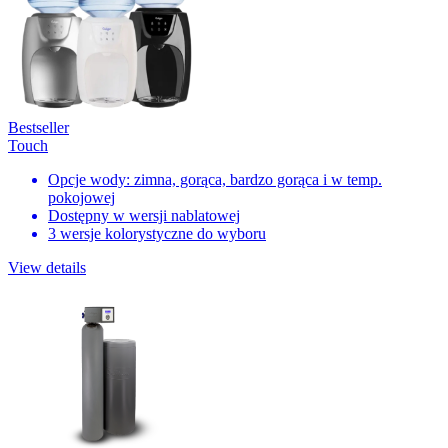
Bestseller
Touch
Opcje wody: zimna, gorąca, bardzo gorąca i w temp.
pokojowej
Dostępny w wersji nablatowej
3 wersje kolorystyczne do wyboru
View details